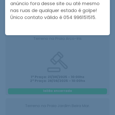
anúncio fora desse site ou até mesmo
nas ruas de qualquer estado é golpe!
1ª Praça: 02/09/2025 - 10:00hs
2ª Praça: 09/09/2025 - 10:00hs
Único contato válido é 054 996151515.
leilão encerrado
Terreno na Praia Arco-íris
1ª Praça: 21/08/2025 - 10:00hs
2ª Praça: 28/08/2025 - 10:00hs
leilão encerrado
Terreno na Praia Jardim Beira Mar.