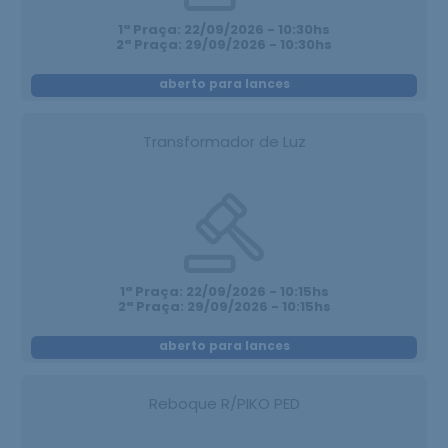
1ª Praça: 22/09/2026 - 10:30hs
2ª Praça: 29/09/2026 - 10:30hs
aberto para lances
Transformador de Luz
1ª Praça: 22/09/2026 - 10:15hs
2ª Praça: 29/09/2026 - 10:15hs
aberto para lances
Reboque R/PIKO PED