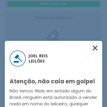
leilão encerrado
Terreno em Atlântida
1ª Praça: 17/12/2025 - 10:00hs
2ª Praça: 18/12/2025 - 10:00hs
leilão encerrado
Atenção, não caia em golpe!
Automóvel GM Corsa
Não temos filiais em estado algum do
Brasil, ninguém está autorizado a vender
nada em nome do leiloeiro, qualquer